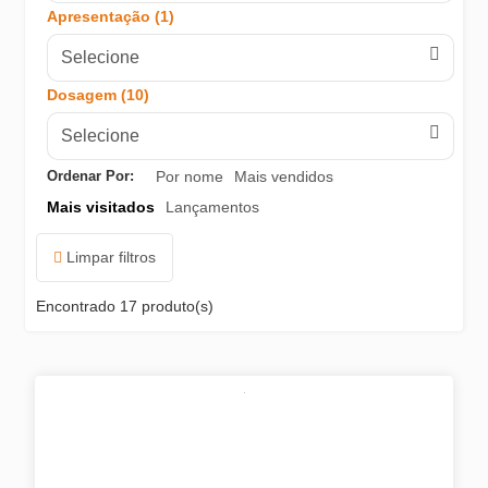
Apresentação (1)
LINHA HIGIENE ORAL
Selecione
LINHA FITNESS
Dosagem (10)
Selecione
LINHA SUPORTE
Ordenar Por:
Por nome
Mais vendidos
LINHA AMBIENTE
Mais visitados
Lançamentos
LINHA COMPORTAMENTO
Limpar filtros
LINHA RECUPERAÇÃO
Encontrado
17 produto(s)
LINHA LIMPEZA/CICATRIZAÇÃO
LINHA FASES DA VIDA
LINHA MOVIMENTO
LINHA DERMATOLÓGICA