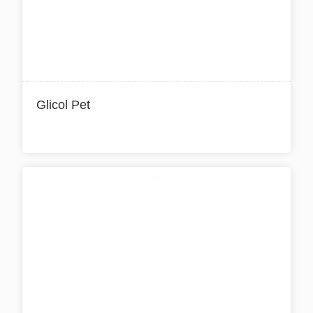
PETISCO
RAÇÃO
TESTE / EXAME
Glicol Pet
ALIMENTAÇÃO NATURAL